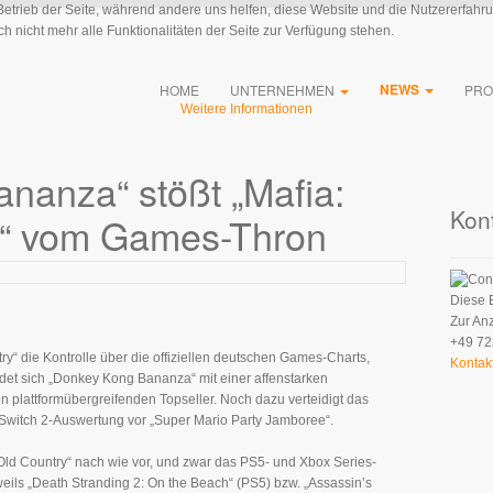
 Betrieb der Seite, während andere uns helfen, diese Website und die Nutzererfahr
 nicht mehr alle Funktionalitäten der Seite zur Verfügung stehen.
NEWS
HOME
UNTERNEHMEN
PRO
Weitere Informationen
nanza“ stößt „Mafia:
Kon
y“ vom Games-Thron
Diese 
Zur An
+49 72
y“ die Kontrolle über die offiziellen deutschen Games-Charts,
Kontak
ldet sich „Donkey Kong Bananza“ mit einer affenstarken
n plattformübergreifenden Topseller. Noch dazu verteidigt das
 Switch 2-Auswertung vor „Super Mario Party Jamboree“.
 Old Country“ nach wie vor, und zwar das PS5- und Xbox Series-
eils „Death Stranding 2: On the Beach“ (PS5) bzw. „Assassin’s