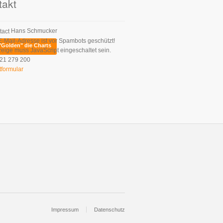
takt
Hans Schmucker
E-Mail-Adresse ist vor Spambots geschützt!
"Golden" die Charts
zeige muss JavaScript eingeschaltet sein.
21 279 200
tformular
Impressum
Datenschutz