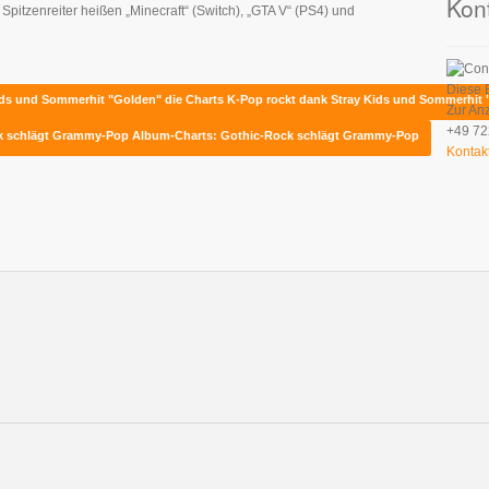
Kon
Spitzenreiter heißen „Minecraft“ (Switch), „GTA V“ (PS4) und
Diese 
Kids und Sommerhit "Golden" die Charts
K-Pop rockt dank Stray Kids und Sommerhit 
Zur An
+49 72
ck schlägt Grammy-Pop
Album-Charts: Gothic-Rock schlägt Grammy-Pop
Kontak