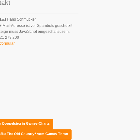
takt
Hans Schmucker
E-Mail-Adresse ist vor Spambots geschützt!
zeige muss JavaScript eingeschaltet sein.
21 279 200
tformular
em Doppelsieg in Games-Charts
fia: The Old Country“ vom Games-Thron