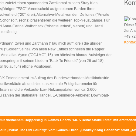
Kon
 bis zuletzt einen spannenden Zweikampf mit den Stray Kids
iesjährigen "ESC"-Vorentscheid aufgetretenen Barden ihren
verheld ("20", drei), Alternative-Metal von den Deftones ("Private
"Schönso.", sechs) präsentieren die weiteren Top-Neuzugänge. Für
Diese 
d Anna-Carina Woitschack ("Abenteuerlust", sieben) und Hansi
Zur An
 zuständig.
+49 72
Kontak
rdinary", zwei) und Zartmann ("Tau mich auf", drei) die übrigen
/X ("Golden", eins). Von allen New Entries schnellen die Rapper
 Amo alias Aymo ("CC&MO", 15) am höchsten hinaus. Aufsteiger der
rspringt mit seinen Liedern "Back To Friends" (von 26 auf 18),
n 90 auf 54) etliche Positionen.
 GfK Entertainment im Auftrag des Bundesverbandes Musikindustrie
Musikverkäufe ab und sind das zentrale Erfolgsbarometer für
tlisten sind die Verkaufs- bzw. Nutzungsdaten von ca. 2.600
zu zählen der stationäre Handel, E-Commerce-Anbieter, Download-
" mit dreifachem Doppelsieg in Games-Charts
"MGS Delta: Snake Eater" mit dreifach
tößt „Mafia: The Old Country“ vom Games-Thron
„Donkey Kong Bananza“ stößt „Ma