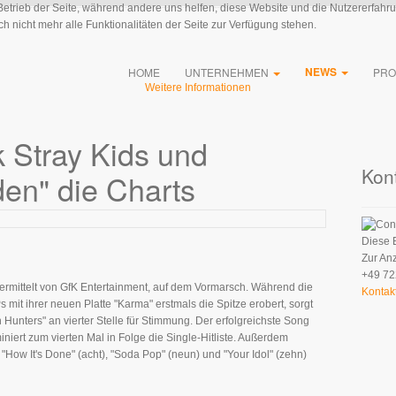
 Betrieb der Seite, während andere uns helfen, diese Website und die Nutzererfahr
 nicht mehr alle Funktionalitäten der Seite zur Verfügung stehen.
NEWS
HOME
UNTERNEHMEN
PRO
Weitere Informationen
 Stray Kids und
Kon
en" die Charts
Diese 
Zur An
+49 72
, ermittelt von GfK Entertainment, auf dem Vormarsch. Während die
Kontak
mit ihrer neuen Platte "Karma" erstmals die Spitze erobert, sorgt
unters" an vierter Stelle für Stimmung. Der erfolgreichste Song
iniert zum vierten Mal in Folge die Single-Hitliste. Außerdem
"How It's Done" (acht), "Soda Pop" (neun) und "Your Idol" (zehn)