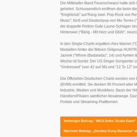
Die Mittelalter-Band Feuerschwanz hatte sich
geliefert. Schlussendlich eröffnen die beim d
"Knightclub" auf Rang zwei. Pop-Rock von Revol
Music", fünf) und Deutschpop von Mo-Torres (
die doppelte Portion Gute-Laune-Schlager sin
Hinterseer ("Bärig - Mit Herz und Gfühl", neun)
In den Single-Charts ergattern Alex Warren ("O
Medaillen hinter der fiktiven Girlgroup HUNTR
Jazeek ("Whine (Badalada)", 14) und Aymen &
Woche ist Sombr. Der US-Singer-Songwriter übe
"Undressed" (von 42 auf 36) und "12 To 12" (vo
Die Offiziellen Deutschen Charts werden von
(BVMI) ermittelt. Sie decken 90 Prozent aller 
Industrie, Medien und Musikfans. Basis der Hi
Händlern/Filialen sämtlicher Absatzwege. Da
Portale und Streaming-Plattformen.
Vorheriger Beitrag: "MGS Delta: Snake Eater
Nächster Beitrag: „Donkey Kong Bananza“ s