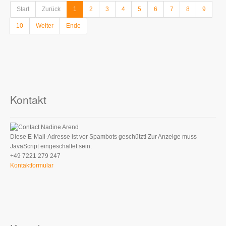
Start
Zurück
1
2
3
4
5
6
7
8
9
10
Weiter
Ende
Kontakt
Nadine Arend
Diese E-Mail-Adresse ist vor Spambots geschützt! Zur Anzeige muss
JavaScript eingeschaltet sein.
+49 7221 279 247
Kontaktformular