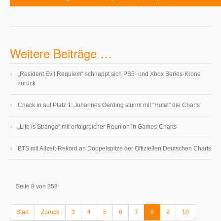
Weitere Beiträge …
„Resident Evil Requiem“ schnappt sich PS5- und Xbox Series-Krone
zurück
Check in auf Platz 1: Johannes Oerding stürmt mit "Hotel" die Charts
„Life is Strange“ mit erfolgreicher Reunion in Games-Charts
BTS mit Allzeit-Rekord an Doppelspitze der Offiziellen Deutschen Charts
Seite 8 von 358
Start
Zurück
3
4
5
6
7
8
9
10