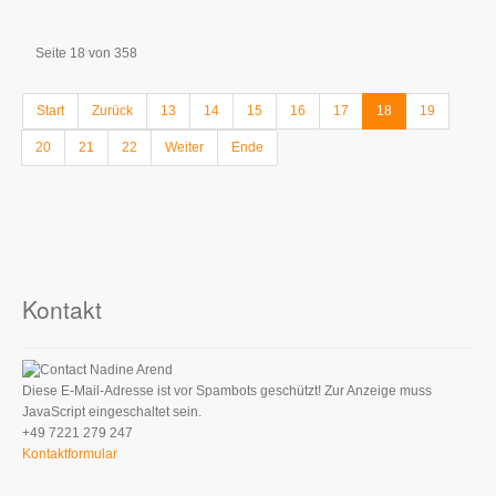
Seite 18 von 358
Start
Zurück
13
14
15
16
17
18
19
20
21
22
Weiter
Ende
Kontakt
Nadine Arend
Diese E-Mail-Adresse ist vor Spambots geschützt! Zur Anzeige muss
JavaScript eingeschaltet sein.
+49 7221 279 247
Kontaktformular