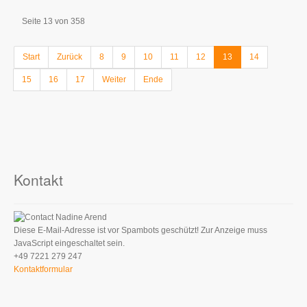
Seite 13 von 358
Start
Zurück
8
9
10
11
12
13
14
15
16
17
Weiter
Ende
Kontakt
Nadine Arend
Diese E-Mail-Adresse ist vor Spambots geschützt! Zur Anzeige muss
JavaScript eingeschaltet sein.
+49 7221 279 247
Kontaktformular