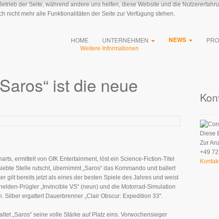
 Betrieb der Seite, während andere uns helfen, diese Website und die Nutzererfahr
 nicht mehr alle Funktionalitäten der Seite zur Verfügung stehen.
NEWS
HOME
UNTERNEHMEN
PRO
Weitere Informationen
aros“ ist die neue
Kon
Diese 
Zur An
+49 72
rts, ermittelt von GfK Entertainment, löst ein Science-Fiction-Titel
Kontak
ebte Stelle rutscht, übernimmt „Saros“ das Kommando und ballert
r gilt bereits jetzt als eines der besten Spiele des Jahres und weist
elden-Prügler „Invincible VS“ (neun) und die Motorrad-Simulation
. Silber ergattert Dauerbrenner „Clair Obscur: Expedition 33“.
ltet „Saros“ seine volle Stärke auf Platz eins. Vorwochensieger