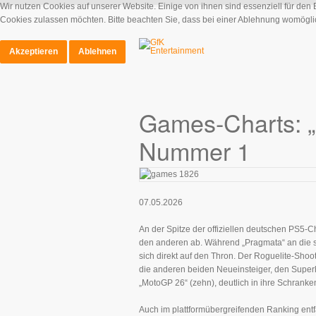
Wir nutzen Cookies auf unserer Website. Einige von ihnen sind essenziell für den
Cookies zulassen möchten. Bitte beachten Sie, dass bei einer Ablehnung womöglich
Akzeptieren
Ablehnen
Games-Charts: „S
Nummer 1
07.05.2026
An der Spitze der offiziellen deutschen PS5-Cha
den anderen ab. Während „Pragmata“ an die si
sich direkt auf den Thron. Der Roguelite-Shoote
die anderen beiden Neueinsteiger, den Superh
„MotoGP 26“ (zehn), deutlich in ihre Schranken
Auch im plattformübergreifenden Ranking entfa