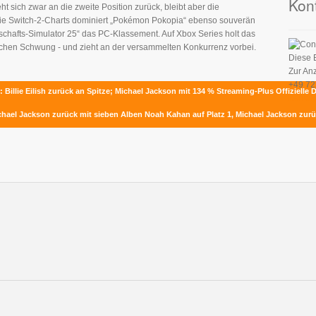
Kon
 sich zwar an die zweite Position zurück, bleibt aber die
Die Switch-2-Charts dominiert „Pokémon Pokopia“ ebenso souverän
tschafts-Simulator 25“ das PC-Klassement. Auf Xbox Series holt das
ischen Schwung - und zieht an der versammelten Konkurrenz vorbei.
Diese 
Zur An
+49 72
s: Billie Eilish zurück an Spitze; Michael Jackson mit 134 % Streaming-Plus
Offizielle
Kontak
ichael Jackson zurück mit sieben Alben
Noah Kahan auf Platz 1, Michael Jackson zurü