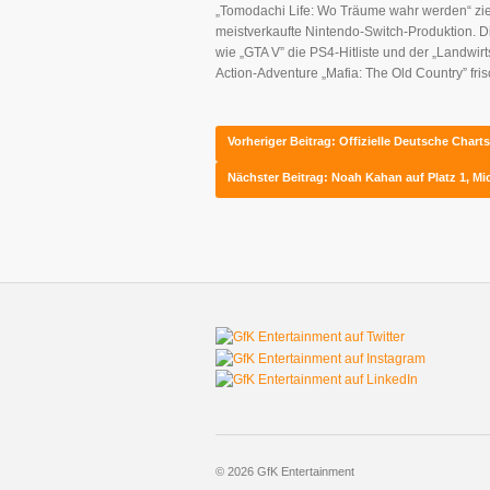
„Tomodachi Life: Wo Träume wahr werden“ zieht
meistverkaufte Nintendo-Switch-Produktion. 
wie „GTA V” die PS4-Hitliste und der „Landwir
Action-Adventure „Mafia: The Old Country” fr
Vorheriger Beitrag: Offizielle Deutsche Chart
Nächster Beitrag: Noah Kahan auf Platz 1, M
© 2026 GfK Entertainment