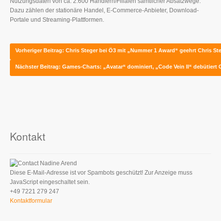
Nutzungsdaten von ca. 2.600 Händlern/Filialen sämtlicher Absatzwege.
Dazu zählen der stationäre Handel, E-Commerce-Anbieter, Download-
Portale und Streaming-Plattformen.
Vorheriger Beitrag: Chris Steger bei Ö3 mit „Nummer 1 Award“ geehrt
Chris St
Nächster Beitrag: Games-Charts: „Avatar“ dominiert, „Code Vein II“ debütiert
Kontakt
Nadine Arend
Diese E-Mail-Adresse ist vor Spambots geschützt! Zur Anzeige muss
JavaScript eingeschaltet sein.
+49 7221 279 247
Kontaktformular