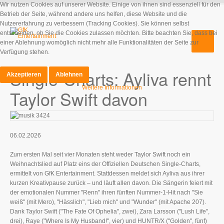
Wir nutzen Cookies auf unserer Website. Einige von ihnen sind essenziell für den
Betrieb der Seite, während andere uns helfen, diese Website und die
Nutzererfahrung zu verbessern (Tracking Cookies). Sie können selbst
entscheiden, ob Sie die Cookies zulassen möchten. Bitte beachten Sie, dass bei
einer Ablehnung womöglich nicht mehr alle Funktionalitäten der Seite zur
Verfügung stehen.
Single-Charts: Ayliva rennt
Akzeptieren
Ablehnen
Weitere Informationen
Taylor Swift davon
06.02.2026
Zum ersten Mal seit vier Monaten steht weder Taylor Swift noch ein
Weihnachtslied auf Platz eins der Offiziellen Deutschen Single-Charts,
ermittelt von GfK Entertainment. Stattdessen meldet sich Ayliva aus ihrer
kurzen Kreativpause zurück – und läuft allen davon. Die Sängerin feiert mit
der emotionalen Nummer "Renn" ihren fünften Nummer-1-Hit nach "Sie
weiß" (mit Mero), "Hässlich", "Lieb mich" und "Wunder" (mit Apache 207).
Dank Taylor Swift ("The Fate Of Ophelia", zwei), Zara Larsson ("Lush Life",
drei), Raye ("Where Is My Husband!", vier) und HUNTR/X ("Golden", fünf)