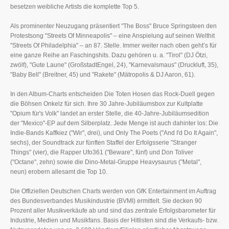
besetzen weibliche Artists die komplette Top 5.
Als prominenter Neuzugang präsentiert "The Boss" Bruce Springsteen den
Protestsong "Streets Of Minneapolis" – eine Anspielung auf seinen Welthit
"Streets Of Philadelphia" – an 87. Stelle. Immer weiter nach oben geht’s für
eine ganze Reihe an Faschingshits. Dazu gehören u. a. "Tirol" (DJ Ötzi,
zwölf), "Gute Laune" (GroßstadtEngel, 24), "Karnevalsmaus" (Druckluft, 35),
"Baby Bell" (Breitner, 45) und "Rakete" (Mätropolis & DJ Aaron, 61).
In den Album-Charts entscheiden Die Toten Hosen das Rock-Duell gegen
die Böhsen Onkelz für sich. Ihre 30 Jahre-Jubiläumsbox zur Kultplatte
"Opium für's Volk" landet an erster Stelle, die 40-Jahre-Jubiläumsedition
der "Mexico"-EP auf dem Silberplatz. Jede Menge ist auch dahinter los: Die
Indie-Bands Kaffkiez ("Wir", drei), und Only The Poets ("And I'd Do It Again",
sechs), der Soundtrack zur fünften Staffel der Erfolgsserie "Stranger
Things" (vier), die Rapper Ufo361 ("Beware", fünf) und Don Toliver
("Octane", zehn) sowie die Dino-Metal-Gruppe Heavysaurus ("Metal",
neun) erobern allesamt die Top 10.
Die Offiziellen Deutschen Charts werden von GfK Entertainment im Auftrag
des Bundesverbandes Musikindustrie (BVMI) ermittelt. Sie decken 90
Prozent aller Musikverkäufe ab und sind das zentrale Erfolgsbarometer für
Industrie, Medien und Musikfans. Basis der Hitlisten sind die Verkaufs- bzw.