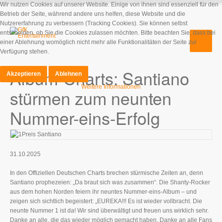
Wir nutzen Cookies auf unserer Website. Einige von ihnen sind essenziell für den
Betrieb der Seite, während andere uns helfen, diese Website und die
Nutzererfahrung zu verbessern (Tracking Cookies). Sie können selbst
entscheiden, ob Sie die Cookies zulassen möchten. Bitte beachten Sie, dass bei
einer Ablehnung womöglich nicht mehr alle Funktionalitäten der Seite zur
Verfügung stehen.
Album-Charts: Santiano
Akzeptieren
Ablehnen
Weitere Informationen
stürmen zum neunten
Nummer-eins-Erfolg
31.10.2025
In den Offiziellen Deutschen Charts brechen stürmische Zeiten an, denn
Santiano prophezeien: „Da braut sich was zusammen“. Die Shanty-Rocker
aus dem hohen Norden feiern ihr neuntes Nummer-eins-Album – und
zeigen sich sichtlich begeistert: „EUREKA!!! Es ist wieder vollbracht. Die
neunte Nummer 1 ist da! Wir sind überwältigt und freuen uns wirklich sehr.
Danke an alle, die das wieder möglich gemacht haben. Danke an alle Fans