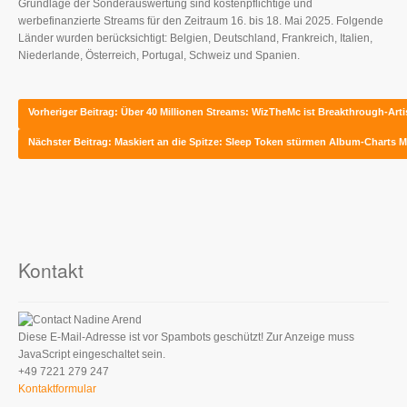
Grundlage der Sonderauswertung sind kostenpflichtige und
werbefinanzierte Streams für den Zeitraum 16. bis 18. Mai 2025. Folgende
Länder wurden berücksichtigt: Belgien, Deutschland, Frankreich, Italien,
Niederlande, Österreich, Portugal, Schweiz und Spanien.
Vorheriger Beitrag: Über 40 Millionen Streams: WizTheMc ist Breakthrough-Art
Nächster Beitrag: Maskiert an die Spitze: Sleep Token stürmen Album-Charts
M
Kontakt
Nadine Arend
Diese E-Mail-Adresse ist vor Spambots geschützt! Zur Anzeige muss
JavaScript eingeschaltet sein.
+49 7221 279 247
Kontaktformular