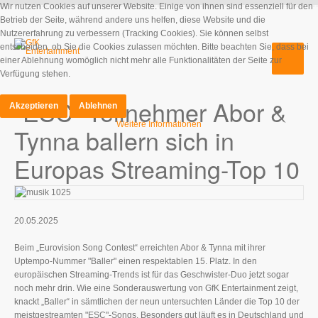
Wir nutzen Cookies auf unserer Website. Einige von ihnen sind essenziell für den
Betrieb der Seite, während andere uns helfen, diese Website und die
Nutzererfahrung zu verbessern (Tracking Cookies). Sie können selbst
entscheiden, ob Sie die Cookies zulassen möchten. Bitte beachten Sie, dass bei
einer Ablehnung womöglich nicht mehr alle Funktionalitäten der Seite zur
Verfügung stehen.
"ESC"-Teilnehmer Abor &
Akzeptieren
Ablehnen
Weitere Informationen
Tynna ballern sich in
Europas Streaming-Top 10
20.05.2025
Beim „Eurovision Song Contest“ erreichten Abor & Tynna mit ihrer
Uptempo-Nummer "Baller" einen respektablen 15. Platz. In den
europäischen Streaming-Trends ist für das Geschwister-Duo jetzt sogar
noch mehr drin. Wie eine Sonderauswertung von GfK Entertainment zeigt,
knackt „Baller“ in sämtlichen der neun untersuchten Länder die Top 10 der
meistgestreamten "ESC"-Songs. Besonders gut läuft es in Deutschland und