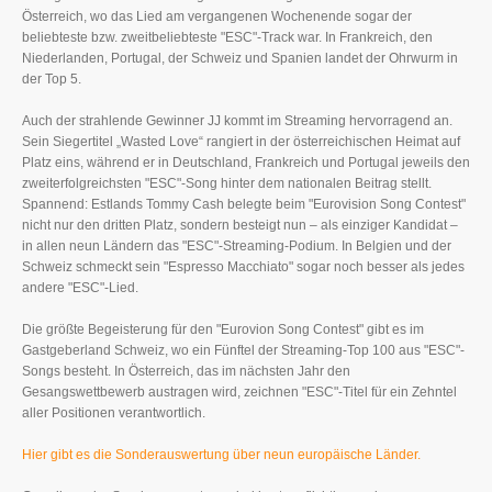
Österreich, wo das Lied am vergangenen Wochenende sogar der
beliebteste bzw. zweitbeliebteste "ESC"-Track war. In Frankreich, den
Niederlanden, Portugal, der Schweiz und Spanien landet der Ohrwurm in
der Top 5.
Auch der strahlende Gewinner JJ kommt im Streaming hervorragend an.
Sein Siegertitel „Wasted Love“ rangiert in der österreichischen Heimat auf
Platz eins, während er in Deutschland, Frankreich und Portugal jeweils den
zweiterfolgreichsten "ESC"-Song hinter dem nationalen Beitrag stellt.
Spannend: Estlands Tommy Cash belegte beim "Eurovision Song Contest"
nicht nur den dritten Platz, sondern besteigt nun – als einziger Kandidat –
in allen neun Ländern das "ESC"-Streaming-Podium. In Belgien und der
Schweiz schmeckt sein "Espresso Macchiato" sogar noch besser als jedes
andere "ESC"-Lied.
Die größte Begeisterung für den "Eurovion Song Contest" gibt es im
Gastgeberland Schweiz, wo ein Fünftel der Streaming-Top 100 aus "ESC"-
Songs besteht. In Österreich, das im nächsten Jahr den
Gesangswettbewerb austragen wird, zeichnen "ESC"-Titel für ein Zehntel
aller Positionen verantwortlich.
Hier gibt es die Sonderauswertung über neun europäische Länder.