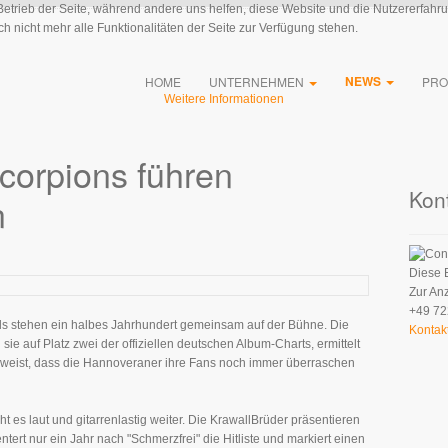
 Betrieb der Seite, während andere uns helfen, diese Website und die Nutzererfahr
 nicht mehr alle Funktionalitäten der Seite zur Verfügung stehen.
NEWS
HOME
UNTERNEHMEN
PRO
Weitere Informationen
corpions führen
Kon
n
Diese 
Zur An
+49 72
ands stehen ein halbes Jahrhundert gemeinsam auf der Bühne. Die
Kontak
sie auf Platz zwei der offiziellen deutschen Album-Charts, ermittelt
beweist, dass die Hannoveraner ihre Fans noch immer überraschen
 es laut und gitarrenlastig weiter. Die KrawallBrüder präsentieren
ert nur ein Jahr nach "Schmerzfrei" die Hitliste und markiert einen