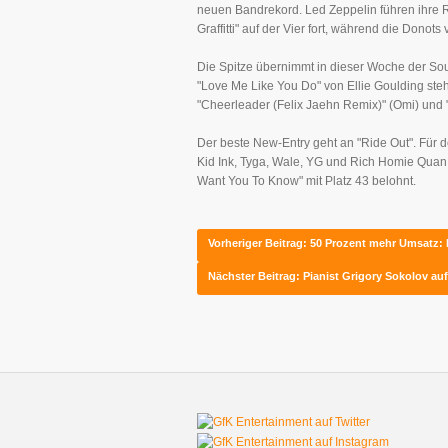
neuen Bandrekord. Led Zeppelin führen ihre Re
Graffitti" auf der Vier fort, während die Donots
Die Spitze übernimmt in dieser Woche der Soun
"Love Me Like You Do" von Ellie Goulding steh
"Cheerleader (Felix Jaehn Remix)" (Omi) und "
Der beste New-Entry geht an "Ride Out". Für 
Kid Ink, Tyga, Wale, YG und Rich Homie Qua
Want You To Know" mit Platz 43 belohnt.
Vorheriger Beitrag: 50 Prozent mehr Umsatz
Nächster Beitrag: Pianist Grigory Sokolov auf