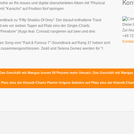
Kon
ihe an Re-Issues und digital überarbeiteten Alben mit "Physical
 voll "Karacho" auf Position fünf springen.
dtrack zu "Fifty Shades Of Grey". Der darauf enthaltene Track
Diese 
t wie vor sieben Tagen auf Platz eins der Single-Charts.
Zur An
Firestone" (Kygo feat. Conrad) rangieren auf zwei und drei.
+49 72
Kontak
den Song vom "Fast & Furious 7"-Soundtrack auf Rang 37 haben sich
n zusammengeschlossen. Zedd und Selena Gomez werden für "I
: Das Geschäft mit Mangas boomt
50 Prozent mehr Umsatz: Das Geschäft mit Manga
 Platz eins der Klassik-Charts
Pianist Grigory Sokolov auf Platz eins der Klassik-Char