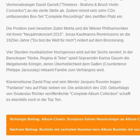
Vormonatssieger David Garrett ("Timeless - Brahms & Bruch Violin
Concertos") an die vierte Stelle ab. Zudem nimmt sein zehn CDs
umfassendes Box-Set "Complete Recordings" den zwölften Platz ein.
Die Position zwei besetzen Zubin Mehta und die Wiener Philharmoniker
mit ihrem "Neujahrskonzert 2015". Jonas Kaufmanns Reminiszenz an die
1920er-Jahre ("Du bist die Welt für mich") notiert auf dem Bronzerang.
Vier Stunden musikalischer Hochgenuss wird auf der Sechs serviert. In der
Barockoper "Niobe, Regina di Tebe" spielt Sopranistin Karina Gauvin die
titelgebende Königin, deren Überheblichkeit dem Gatten (Countertenor
Philippe Jaroussky) mitsamt Familie zum Verhängnis wird.
Klaviervirtuose David Fray und sein Mentor Jacques Rouvier tragen
"Fantaisie" neu auf Platz sieben vor. Die anlässlich des 100. Geburtstags
von Sviatoslav Richter veröffentlichte "Complete Album Collection" schafft
es ebenfalls noch in die Top Ten.
Vorheriger Beitrag: Album-Charts: Scorpions führen Neueinsteiger an
Album-Ch
Nächster Beitrag: Bushido mit sechstem Nummer-eins-Album
Bushido mit se