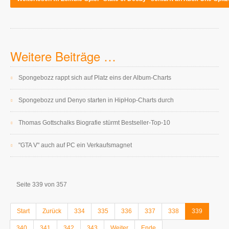
Weitere Beiträge …
Spongebozz rappt sich auf Platz eins der Album-Charts
Spongebozz und Denyo starten in HipHop-Charts durch
Thomas Gottschalks Biografie stürmt Bestseller-Top-10
"GTA V" auch auf PC ein Verkaufsmagnet
Seite 339 von 357
Start
Zurück
334
335
336
337
338
339
340
341
342
343
Weiter
Ende