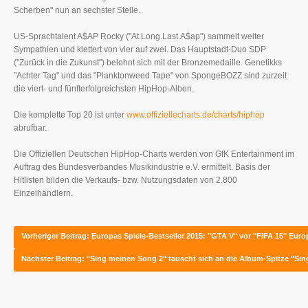
Scherben" nun an sechster Stelle.
US-Sprachtalent A$AP Rocky ("At.Long.Last.A$ap") sammelt weiter
Sympathien und klettert von vier auf zwei. Das Hauptstadt-Duo SDP
("Zurück in die Zukunst") belohnt sich mit der Bronzemedaille. Genetikks
"Achter Tag" und das "Planktonweed Tape" von SpongeBOZZ sind zurzeit
die viert- und fünfterfolgreichsten HipHop-Alben.
Die komplette Top 20 ist unter
www.offiziellecharts.de/charts/hiphop
abrufbar.
Die Offiziellen Deutschen HipHop-Charts werden von GfK Entertainment im
Auftrag des Bundesverbandes Musikindustrie e.V. ermittelt. Basis der
Hitlisten bilden die Verkaufs- bzw. Nutzungsdaten von 2.800
Einzelhändlern.
Vorheriger Beitrag: Europas Spiele-Bestseller 2015: "GTA V" vor "FIFA 15"
Europ
Nächster Beitrag: "Sing meinen Song 2" tauscht sich an die Album-Spitze
"Sin