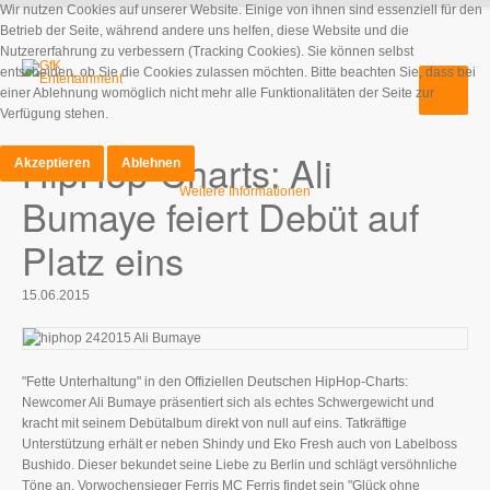
Wir nutzen Cookies auf unserer Website. Einige von ihnen sind essenziell für den
Betrieb der Seite, während andere uns helfen, diese Website und die
Nutzererfahrung zu verbessern (Tracking Cookies). Sie können selbst
entscheiden, ob Sie die Cookies zulassen möchten. Bitte beachten Sie, dass bei
einer Ablehnung womöglich nicht mehr alle Funktionalitäten der Seite zur
Verfügung stehen.
HipHop-Charts: Ali
Akzeptieren
Ablehnen
Weitere Informationen
Bumaye feiert Debüt auf
Platz eins
15.06.2015
"Fette Unterhaltung" in den Offiziellen Deutschen HipHop-Charts:
Newcomer Ali Bumaye präsentiert sich als echtes Schwergewicht und
kracht mit seinem Debütalbum direkt von null auf eins. Tatkräftige
Unterstützung erhält er neben Shindy und Eko Fresh auch von Labelboss
Bushido. Dieser bekundet seine Liebe zu Berlin und schlägt versöhnliche
Töne an. Vorwochensieger Ferris MC Ferris findet sein "Glück ohne