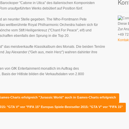
Kon
e Barockoper "Catone in Utica" des italienischen Komponisten
Rom uraufgeführten Werks debütiert auf Position fünf.
rd an neunter Stelle gegeben. The Who-Frontmann Pete
Diese 
 das weltberühmte Royal Philharmonic Orchestra haben sich für
Zur An
che vom Stift Heiligenkreuz ("Chant For Peace", elf) und
+49 72
schaffen ebenfalls den Sprung in die Top 20.
Kontak
und" das meistverkaufte Klassikalbum des Monats. Die beiden Tenöre
und Jay Alexander ("Geh aus, mein Herz") wahren dahinter ihre
den von GfK Entertainment monatlich im Auftrag des
 Basis der Hitliste bilden die Verkaufsdaten von 2.800
 Games-Charts erfolgreich
"Jurassic World" auch in Games-Charts erfolgreich
2015: "GTA V" vor "FIFA 15"
Europas Spiele-Bestseller 2015: "GTA V" vor "FIFA 15"