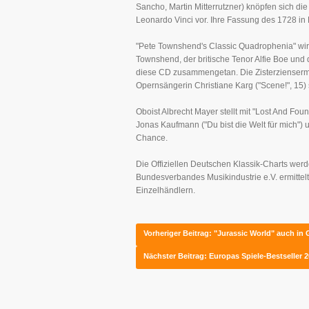
Sancho, Martin Mitterrutzner) knöpfen sich di
Leonardo Vinci vor. Ihre Fassung des 1728 in 
"Pete Townshend's Classic Quadrophenia" wi
Townshend, der britische Tenor Alfie Boe und
diese CD zusammengetan. Die Zisterziensermön
Opernsängerin Christiane Karg ("Scene!", 15) 
Oboist Albrecht Mayer stellt mit "Lost And Fo
Jonas Kaufmann ("Du bist die Welt für mich") 
Chance.
Die Offiziellen Deutschen Klassik-Charts wer
Bundesverbandes Musikindustrie e.V. ermittelt.
Einzelhändlern.
Vorheriger Beitrag: "Jurassic World" auch in
Nächster Beitrag: Europas Spiele-Bestseller 