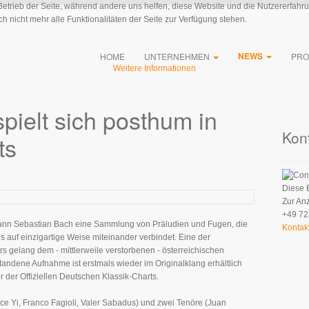
 Betrieb der Seite, während andere uns helfen, diese Website und die Nutzererfahr
 nicht mehr alle Funktionalitäten der Seite zur Verfügung stehen.
NEWS
HOME
UNTERNEHMEN
PRO
Weitere Informationen
spielt sich posthum in
Kon
ts
Diese 
Zur An
+49 72
hann Sebastian Bach eine Sammlung von Präludien und Fugen, die
Kontak
 auf einzigartige Weise miteinander verbindet. Eine der
rs gelang dem - mittlerweile verstorbenen - österreichischen
tandene Aufnahme ist erstmals wieder im Originalklang erhältlich
er der Offiziellen Deutschen Klassik-Charts.
e Yi, Franco Fagioli, Valer Sabadus) und zwei Tenöre (Juan