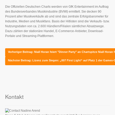
Die Offiziellen Deutschen Charts werden von GfK Entertainment im Auftrag
des Bundesverbandes Musikindustrie (BVMI) ermittelt. Sie decken 90
Prozent aller Musikverkäufe ab und sind das zentrale Erfolgsbarometer für
Industrie, Medien und Musikfans. Basis der Hitlisten sind die Verkaufs- bzw.
Nutzungsdaten von ca. 2.600 Händlern/Filialen sämtlicher Absatzwege.
Dazu zählen der stationäre Handel, E-Commerce-Anbieter, Download-
Portale und Streaming-Plattformen.
Vorheriger Beitrag: Niall Horan feiert "Dinner Party" an Chartspitze
Niall Horan 
Nächster Beitrag: Lizenz zum Siegen: „007 First Light“ auf Platz 1 der Games
Kontakt
Nadine Arend