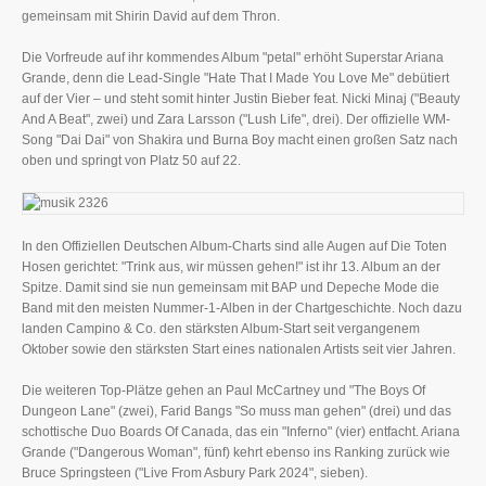
gemeinsam mit Shirin David auf dem Thron.
Die Vorfreude auf ihr kommendes Album "petal" erhöht Superstar Ariana
Grande, denn die Lead-Single "Hate That I Made You Love Me" debütiert
auf der Vier – und steht somit hinter Justin Bieber feat. Nicki Minaj ("Beauty
And A Beat", zwei) und Zara Larsson ("Lush Life", drei). Der offizielle WM-
Song "Dai Dai" von Shakira und Burna Boy macht einen großen Satz nach
oben und springt von Platz 50 auf 22.
In den Offiziellen Deutschen Album-Charts sind alle Augen auf Die Toten
Hosen gerichtet: "Trink aus, wir müssen gehen!" ist ihr 13. Album an der
Spitze. Damit sind sie nun gemeinsam mit BAP und Depeche Mode die
Band mit den meisten Nummer-1-Alben in der Chartgeschichte. Noch dazu
landen Campino & Co. den stärksten Album-Start seit vergangenem
Oktober sowie den stärksten Start eines nationalen Artists seit vier Jahren.
Die weiteren Top-Plätze gehen an Paul McCartney und "The Boys Of
Dungeon Lane" (zwei), Farid Bangs "So muss man gehen" (drei) und das
schottische Duo Boards Of Canada, das ein "Inferno" (vier) entfacht. Ariana
Grande ("Dangerous Woman", fünf) kehrt ebenso ins Ranking zurück wie
Bruce Springsteen ("Live From Asbury Park 2024", sieben).