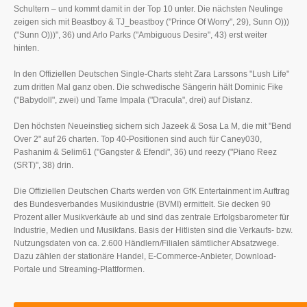
Schultern – und kommt damit in der Top 10 unter. Die nächsten Neulinge
zeigen sich mit Beastboy & TJ_beastboy ("Prince Of Worry", 29), Sunn O)))
("Sunn O)))", 36) und Arlo Parks ("Ambiguous Desire", 43) erst weiter
hinten.
In den Offiziellen Deutschen Single-Charts steht Zara Larssons "Lush Life"
zum dritten Mal ganz oben. Die schwedische Sängerin hält Dominic Fike
("Babydoll", zwei) und Tame Impala ("Dracula", drei) auf Distanz.
Den höchsten Neueinstieg sichern sich Jazeek & Sosa La M, die mit "Bend
Over 2" auf 26 charten. Top 40-Positionen sind auch für Caney030,
Pashanim & Selim61 ("Gangster & Efendi", 36) und reezy ("Piano Reez
(SRT)", 38) drin.
Die Offiziellen Deutschen Charts werden von GfK Entertainment im Auftrag
des Bundesverbandes Musikindustrie (BVMI) ermittelt. Sie decken 90
Prozent aller Musikverkäufe ab und sind das zentrale Erfolgsbarometer für
Industrie, Medien und Musikfans. Basis der Hitlisten sind die Verkaufs- bzw.
Nutzungsdaten von ca. 2.600 Händlern/Filialen sämtlicher Absatzwege.
Dazu zählen der stationäre Handel, E-Commerce-Anbieter, Download-
Portale und Streaming-Plattformen.