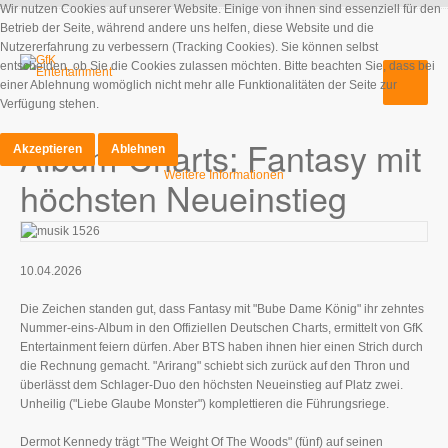
Wir nutzen Cookies auf unserer Website. Einige von ihnen sind essenziell für den
Betrieb der Seite, während andere uns helfen, diese Website und die
Nutzererfahrung zu verbessern (Tracking Cookies). Sie können selbst
entscheiden, ob Sie die Cookies zulassen möchten. Bitte beachten Sie, dass bei
einer Ablehnung womöglich nicht mehr alle Funktionalitäten der Seite zur
Verfügung stehen.
Album-Charts: Fantasy mit
Akzeptieren
Ablehnen
Weitere Informationen
höchsten Neueinstieg
10.04.2026
Die Zeichen standen gut, dass Fantasy mit "Bube Dame König" ihr zehntes
Nummer-eins-Album in den Offiziellen Deutschen Charts, ermittelt von GfK
Entertainment feiern dürfen. Aber BTS haben ihnen hier einen Strich durch
die Rechnung gemacht. "Arirang" schiebt sich zurück auf den Thron und
überlässt dem Schlager-Duo den höchsten Neueinstieg auf Platz zwei.
Unheilig ("Liebe Glaube Monster") komplettieren die Führungsriege.
Dermot Kennedy trägt "The Weight Of The Woods" (fünf) auf seinen