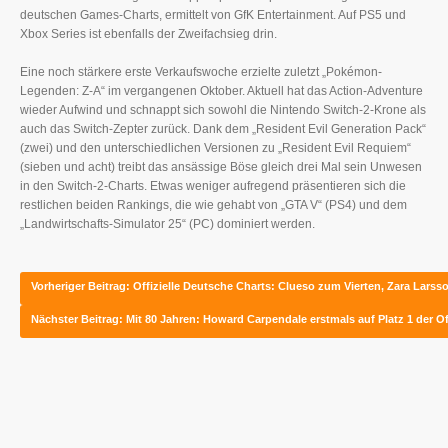
deutschen Games-Charts, ermittelt von GfK Entertainment. Auf PS5 und
Xbox Series ist ebenfalls der Zweifachsieg drin.
Eine noch stärkere erste Verkaufswoche erzielte zuletzt „Pokémon-
Legenden: Z-A“ im vergangenen Oktober. Aktuell hat das Action-Adventure
wieder Aufwind und schnappt sich sowohl die Nintendo Switch-2-Krone als
auch das Switch-Zepter zurück. Dank dem „Resident Evil Generation Pack“
(zwei) und den unterschiedlichen Versionen zu „Resident Evil Requiem“
(sieben und acht) treibt das ansässige Böse gleich drei Mal sein Unwesen
in den Switch-2-Charts. Etwas weniger aufregend präsentieren sich die
restlichen beiden Rankings, die wie gehabt von „GTA V“ (PS4) und dem
„Landwirtschafts-Simulator 25“ (PC) dominiert werden.
Vorheriger Beitrag: Offizielle Deutsche Charts: Clueso zum Vierten, Zara Lar
Nächster Beitrag: Mit 80 Jahren: Howard Carpendale erstmals auf Platz 1 der O