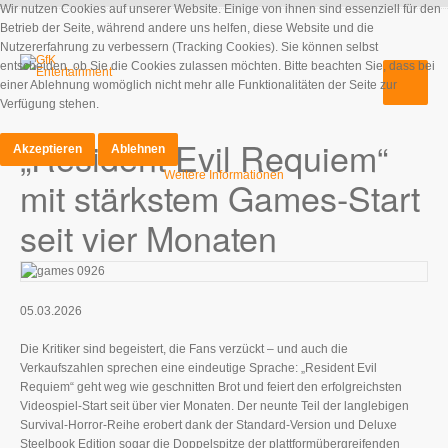
Wir nutzen Cookies auf unserer Website. Einige von ihnen sind essenziell für den
Betrieb der Seite, während andere uns helfen, diese Website und die
Nutzererfahrung zu verbessern (Tracking Cookies). Sie können selbst
entscheiden, ob Sie die Cookies zulassen möchten. Bitte beachten Sie, dass bei
einer Ablehnung womöglich nicht mehr alle Funktionalitäten der Seite zur
Verfügung stehen.
„Resident Evil Requiem“
Akzeptieren
Ablehnen
Weitere Informationen
mit stärkstem Games-Start
seit vier Monaten
05.03.2026
Die Kritiker sind begeistert, die Fans verzückt – und auch die
Verkaufszahlen sprechen eine eindeutige Sprache: „Resident Evil
Requiem“ geht weg wie geschnitten Brot und feiert den erfolgreichsten
Videospiel-Start seit über vier Monaten. Der neunte Teil der langlebigen
Survival-Horror-Reihe erobert dank der Standard-Version und Deluxe
Steelbook Edition sogar die Doppelspitze der plattformübergreifenden