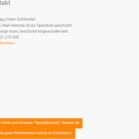
takt
Hans Schmucker
E-Mail-Adresse ist vor Spambots geschützt!
zeige muss JavaScript eingeschaltet sein.
21 279 200
tformular
or Swift und Oimaras "Wackelkontakt" räumen ab
sch guter Performance zurück an Chartspitze