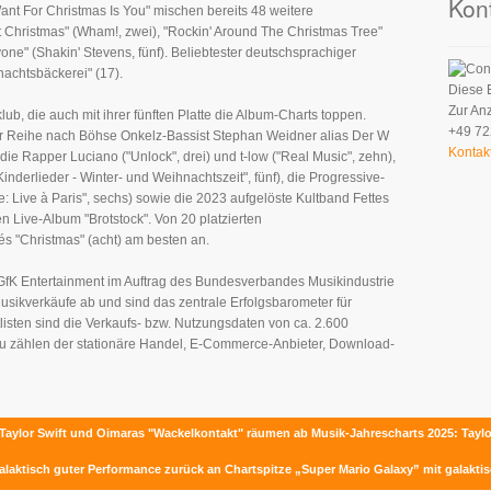
Kon
Want For Christmas Is You" mischen bereits 48 weitere
st Christmas" (Wham!, zwei), "Rockin' Around The Christmas Tree"
one" (Shakin' Stevens, fünf). Beliebtester deutschsprachiger
nachtsbäckerei" (17).
Diese 
Zur An
lub, die auch mit ihrer fünften Platte die Album-Charts toppen.
+49 72
er Reihe nach Böhse Onkelz-Bassist Stephan Weidner alias Der W
Kontak
, die Rapper Luciano ("Unlock", drei) und t-low ("Real Music", zehn),
nderlieder - Winter- und Weihnachtszeit", fünf), die Progressive-
 Live à Paris", sechs) sowie die 2023 aufgelöste Kultband Fettes
ten Live-Album "Brotstock". Von 20 platzierten
 "Christmas" (acht) am besten an.
 GfK Entertainment im Auftrag des Bundesverbandes Musikindustrie
Musikverkäufe ab und sind das zentrale Erfolgsbarometer für
tlisten sind die Verkaufs- bzw. Nutzungsdaten von ca. 2.600
zu zählen der stationäre Handel, E-Commerce-Anbieter, Download-
: Taylor Swift und Oimaras "Wackelkontakt" räumen ab
Musik-Jahrescharts 2025: Tayl
galaktisch guter Performance zurück an Chartspitze
„Super Mario Galaxy” mit galakti