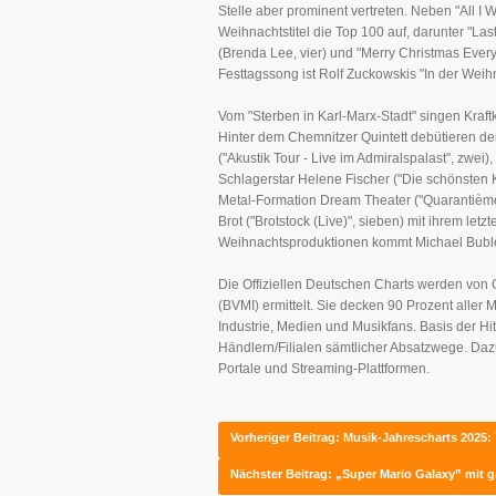
Stelle aber prominent vertreten. Neben "All I 
Weihnachtstitel die Top 100 auf, darunter "La
(Brenda Lee, vier) und "Merry Christmas Every
Festtagssong ist Rolf Zuckowskis "In der Weih
Vom "Sterben in Karl-Marx-Stadt" singen Kraftk
Hinter dem Chemnitzer Quintett debütieren d
("Akustik Tour - Live im Admiralspalast", zwei)
Schlagerstar Helene Fischer ("Die schönsten Ki
Metal-Formation Dream Theater ("Quarantième:
Brot ("Brotstock (Live)", sieben) mit ihrem letz
Weihnachtsproduktionen kommt Michael Bublés
Die Offiziellen Deutschen Charts werden von
(BVMI) ermittelt. Sie decken 90 Prozent aller 
Industrie, Medien und Musikfans. Basis der Hi
Händlern/Filialen sämtlicher Absatzwege. Da
Portale und Streaming-Plattformen.
Vorheriger Beitrag: Musik-Jahrescharts 2025
Nächster Beitrag: „Super Mario Galaxy” mit 