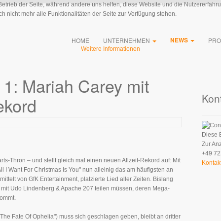
 Betrieb der Seite, während andere uns helfen, diese Website und die Nutzererfahr
 nicht mehr alle Funktionalitäten der Seite zur Verfügung stehen.
NEWS
HOME
UNTERNEHMEN
PRO
Weitere Informationen
1: Mariah Carey mit
Kon
ekord
Diese 
Zur An
+49 72
s-Thron – und stellt gleich mal einen neuen Allzeit-Rekord auf: Mit
Kontak
 I Want For Christmas Is You" nun alleinig das am häufigsten an
mittelt von GfK Entertainment, platzierte Lied aller Zeiten. Bislang
h mit Udo Lindenberg & Apache 207 teilen müssen, deren Mega-
kommt.
("The Fate Of Ophelia") muss sich geschlagen geben, bleibt an dritter