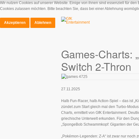
Wir nutzen Cookies auf unserer Website. Einige von ihnen sind essenziell für den
Cookies zulassen möchten. Bitte beachten Sie, dass bei einer Ablehnung womöglich
Akzeptieren
Ablehnen
Games-Charts: „K
Switch 2-Thron
27.11.2025
Halb Fun-Racer, halb Action-Spiel – das ist „K
zündet zum Start gleich mal den Turbo-Modus u
Charts, ermittelt von GfK Entertainment. Deutli
griechische Unterwelt erkunden. Für den Dunge
„SpongeBob Schwammkopf: Giganten der Gezei
„Pokémon-Legenden: Z-A“ ist zwar nur noch zwe