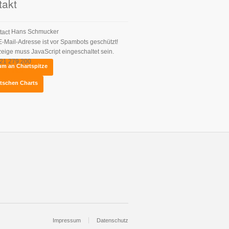
takt
Hans Schmucker
E-Mail-Adresse ist vor Spambots geschützt!
zeige muss JavaScript eingeschaltet sein.
21 279 200
um an Chartspitze
tformular
eutschen Charts
Impressum
Datenschutz