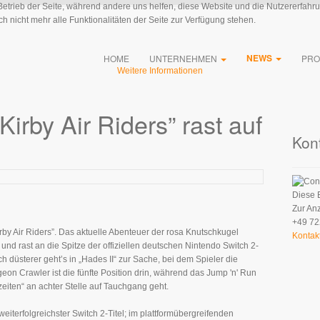
 Betrieb der Seite, während andere uns helfen, diese Website und die Nutzererfahr
 nicht mehr alle Funktionalitäten der Seite zur Verfügung stehen.
NEWS
HOME
UNTERNEHMEN
PRO
Weitere Informationen
irby Air Riders” rast auf
Kon
Diese 
Zur An
+49 72
irby Air Riders”. Das aktuelle Abenteuer der rosa Knutschkugel
Kontak
nd rast an die Spitze der offiziellen deutschen Nintendo Switch 2-
ch düsterer geht’s in „Hades II“ zur Sache, bei dem Spieler die
on Crawler ist die fünfte Position drin, während das Jump 'n' Run
ten“ an achter Stelle auf Tauchgang geht.
iterfolgreichster Switch 2-Titel; im plattformübergreifenden