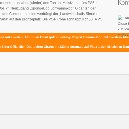
Kon
schenmonster aber (wieder) den Ton an. Meistverkauftes PS5- und
ck Ops 7“. Neuzugang „SpongeBob Schwammkopf: Giganten der
Bei den Computerspielen verdrängt der „Landwirtschafts-Simulator
na“ auf den Bronzeplatz. Die PS4-Krone schnappt sich „GTA V“.
Diese 
Zur An
+49 72
land mit zweitem Album an Chartspitze
Fantasy-Projekt Dämmerland mit zweitem Alb
Kontak
tz 1 der Offiziellen Deutschen Charts
Ina Müller erstmals auf Platz 1 der Offiziellen D