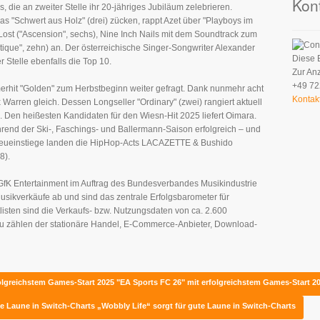
Kon
 die an zweiter Stelle ihr 20-jähriges Jubiläum zelebrieren.
s "Schwert aus Holz" (drei) zücken, rappt Azet über "Playboys im
Lost ("Ascension", sechs), Nine Inch Nails mit dem Soundtrack zum
Futique", zehn) an. Der österreichische Singer-Songwriter Alexander
Diese 
 Stelle ebenfalls die Top 10.
Zur An
+49 72
mmerhit "Golden" zum Herbstbeginn weiter gefragt. Dank nunmehr acht
Kontak
arren gleich. Dessen Longseller "Ordinary" (zwei) rangiert aktuell
 Den heißesten Kandidaten für den Wiesn-Hit 2025 liefert Oimara.
end der Ski-, Faschings- und Ballermann-Saison erfolgreich – und
 Neueinstiege landen die HipHop-Acts LACAZETTE & Bushido
8).
 GfK Entertainment im Auftrag des Bundesverbandes Musikindustrie
Musikverkäufe ab und sind das zentrale Erfolgsbarometer für
tlisten sind die Verkaufs- bzw. Nutzungsdaten von ca. 2.600
zu zählen der stationäre Handel, E-Commerce-Anbieter, Download-
folgreichstem Games-Start 2025
"EA Sports FC 26" mit erfolgreichstem Games-Start 2
te Laune in Switch-Charts
„Wobbly Life“ sorgt für gute Laune in Switch-Charts