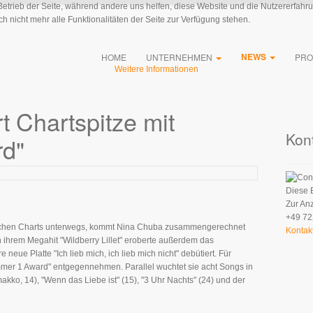
 Betrieb der Seite, während andere uns helfen, diese Website und die Nutzererfahr
 nicht mehr alle Funktionalitäten der Seite zur Verfügung stehen.
NEWS
HOME
UNTERNEHMEN
PRO
Weitere Informationen
t Chartspitze mit
Kon
d"
Diese 
Zur An
+49 72
eutschen Charts unterwegs, kommt Nina Chuba zusammengerechnet
Kontak
 ihrem Megahit "Wildberry Lillet" eroberte außerdem das
neue Platte "Ich lieb mich, ich lieb mich nicht" debütiert. Für
mmer 1 Award" entgegennehmen. Parallel wuchtet sie acht Songs in
makko, 14), "Wenn das Liebe ist" (15), "3 Uhr Nachts" (24) und der