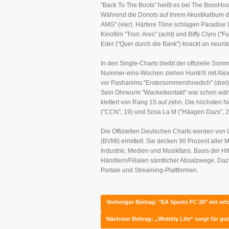
"Back To The Boots" heißt es bei The BossHoss,
Während die Donots auf ihrem Akustikalbum da
AMG" (vier). Härtere Töne schlagen Paradise 
Kinofilm "Tron: Ares" (acht) und Biffy Clyro ("
Eder ("Quer durch die Bank") knackt an neunter
In den Single-Charts bleibt der offizielle So
Nummer-eins-Wochen ziehen Huntr/X mit Alex W
vor Pashanims "Erstersommerohnedich" (drei).
Sein Ohrwurm "Wackelkontakt" war schon währ
klettert von Rang 15 auf zehn. Die höchsten
("CCN", 19) und Sosa La M ("Häagen Dazs", 2
Die Offiziellen Deutschen Charts werden von
(BVMI) ermittelt. Sie decken 90 Prozent aller 
Industrie, Medien und Musikfans. Basis der Hi
Händlern/Filialen sämtlicher Absatzwege. Da
Portale und Streaming-Plattformen.
Vorheriger Beitrag: "EA Sports FC 26" mit er
Nächster Beitrag: „Wobbly Life“ sorgt für gu