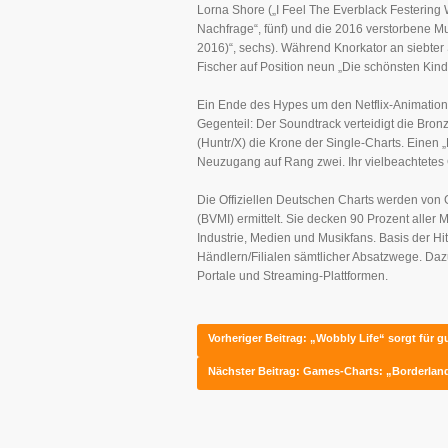
Lorna Shore („I Feel The Everblack Festering
Nachfrage“, fünf) und die 2016 verstorbene Mu
2016)“, sechs). Während Knorkator an siebter St
Fischer auf Position neun „Die schönsten Kind
Ein Ende des Hypes um den Netflix-Animationsf
Gegenteil: Der Soundtrack verteidigt die Bron
(Huntr/X) die Krone der Single-Charts. Einen
Neuzugang auf Rang zwei. Ihr vielbeachtetes 
Die Offiziellen Deutschen Charts werden von
(BVMI) ermittelt. Sie decken 90 Prozent aller 
Industrie, Medien und Musikfans. Basis der Hi
Händlern/Filialen sämtlicher Absatzwege. Da
Portale und Streaming-Plattformen.
Vorheriger Beitrag: „Wobbly Life“ sorgt für 
Nächster Beitrag: Games-Charts: „Borderland