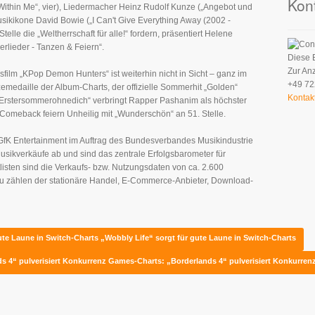
Kon
 Within Me“, vier), Liedermacher Heinz Rudolf Kunze („Angebot und
sikikone David Bowie („I Can't Give Everything Away (2002 -
elle die „Weltherrschaft für alle!“ fordern, präsentiert Helene
erlieder - Tanzen & Feiern“.
Diese 
Zur An
ilm „KPop Demon Hunters“ ist weiterhin nicht in Sicht – ganz im
+49 72
zemedaille der Album-Charts, der offizielle Sommerhit „Golden“
Kontak
 „Erstersommerohnedich“ verbringt Rapper Pashanim als höchster
Comeback feiern Unheilig mit „Wunderschön“ an 51. Stelle.
 GfK Entertainment im Auftrag des Bundesverbandes Musikindustrie
Musikverkäufe ab und sind das zentrale Erfolgsbarometer für
tlisten sind die Verkaufs- bzw. Nutzungsdaten von ca. 2.600
zu zählen der stationäre Handel, E-Commerce-Anbieter, Download-
gute Laune in Switch-Charts
„Wobbly Life“ sorgt für gute Laune in Switch-Charts
s 4“ pulverisiert Konkurrenz
Games-Charts: „Borderlands 4“ pulverisiert Konkurren