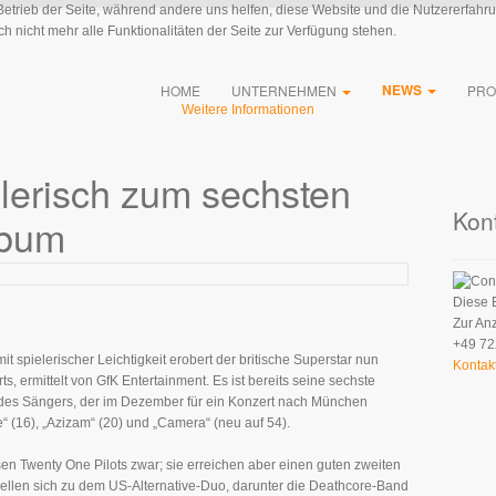
 Betrieb der Seite, während andere uns helfen, diese Website und die Nutzererfahr
 nicht mehr alle Funktionalitäten der Seite zur Verfügung stehen.
NEWS
HOME
UNTERNEHMEN
PRO
Weitere Informationen
lerisch zum sechsten
Kon
lbum
Diese 
Zur An
+49 72
 spielerischer Leichtigkeit erobert der britische Superstar nun
Kontak
s, ermittelt von GfK Entertainment. Es ist bereits seine sechste
s des Sängers, der im Dezember für ein Konzert nach München
“ (16), „Azizam“ (20) und „Camera“ (neu auf 54).
en Twenty One Pilots zwar; sie erreichen aber einen guten zweiten
ellen sich zu dem US-Alternative-Duo, darunter die Deathcore-Band