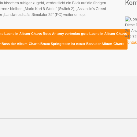
Kon
 bisschen ruhiger zugeht, verdeutlicht ein Blick auf die übrigen
renz bleiben „Mario Kart 8 World“ (Switch 2), „Assassin's Creed
 „Landwirtschafts-Simulator 25“ (PC) weiter on top.
Diese 
Zur An
gute Laune in Album-Charts
Ross Antony verbreitet gute Laune in Album-Charts
+49 72
Kontak
er Boss der Album-Charts
Bruce Springsteen ist neuer Boss der Album-Charts