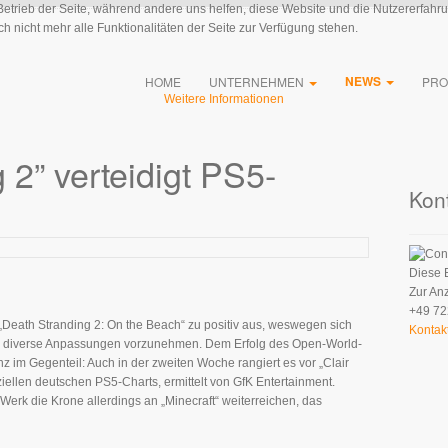
 Betrieb der Seite, während andere uns helfen, diese Website und die Nutzererfahr
 nicht mehr alle Funktionalitäten der Seite zur Verfügung stehen.
NEWS
HOME
UNTERNEHMEN
PRO
Weitere Informationen
 2” verteidigt PS5-
Kon
Diese 
Zur An
+49 72
 „Death Stranding 2: On the Beach“ zu positiv aus, weswegen sich
Kontak
ed, diverse Anpassungen vorzunehmen. Dem Erfolg des Open-World-
z im Gegenteil: Auch in der zweiten Woche rangiert es vor „Clair
iziellen deutschen PS5-Charts, ermittelt von GfK Entertainment.
Werk die Krone allerdings an „Minecraft“ weiterreichen, das