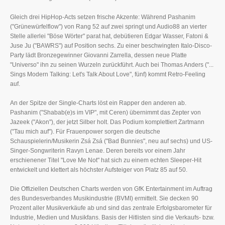
Gleich drei HipHop-Acts setzen frische Akzente: Während Pashanim
("Grünewürfelflow") von Rang 52 auf zwei springt und Audio88 an vierter
Stelle allerlei "Böse Wörter" parat hat, debütieren Edgar Wasser, Fatoni &
Juse Ju ("BAWRS") auf Position sechs. Zu einer beschwingten Italo-Disco-
Party lädt Bronzegewinner Giovanni Zarrella, dessen neue Platte
"Universo" ihn zu seinen Wurzeln zurückführt. Auch bei Thomas Anders ("...
Sings Modern Talking: Let's Talk About Love", fünf) kommt Retro-Feeling
auf.
An der Spitze der Single-Charts löst ein Rapper den anderen ab.
Pashanim ("Shabab(e)s im VIP", mit Ceren) übernimmt das Zepter von
Jazeek ("Akon"), der jetzt Silber holt. Das Podium komplettiert Zartmann
("Tau mich auf"). Für Frauenpower sorgen die deutsche
Schauspielerin/Musikerin Zsá Zsá ("Bad Bunnies", neu auf sechs) und US-
Singer-Songwriterin Ravyn Lenae. Deren bereits vor einem Jahr
erschienener Titel "Love Me Not" hat sich zu einem echten Sleeper-Hit
entwickelt und klettert als höchster Aufsteiger von Platz 85 auf 50.
Die Offiziellen Deutschen Charts werden von GfK Entertainment im Auftrag
des Bundesverbandes Musikindustrie (BVMI) ermittelt. Sie decken 90
Prozent aller Musikverkäufe ab und sind das zentrale Erfolgsbarometer für
Industrie, Medien und Musikfans. Basis der Hitlisten sind die Verkaufs- bzw.