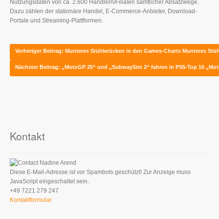
Nutzungsdaten von ca. 2.600 Händlern/Filialen sämtlicher Absatzwege.
Dazu zählen der stationäre Handel, E-Commerce-Anbieter, Download-
Portale und Streaming-Plattformen.
Vorheriger Beitrag: Munteres Stühlerücken in den Games-Charts
Munteres Stü
Nächster Beitrag: „MotoGP 25“ und „SubwaySim 2“ fahren in PS5-Top 10
„Mot
Kontakt
Nadine Arend
Diese E-Mail-Adresse ist vor Spambots geschützt! Zur Anzeige muss
JavaScript eingeschaltet sein.
+49 7221 279 247
Kontaktformular