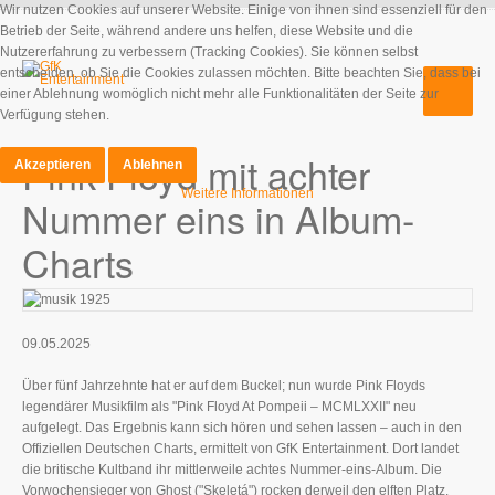
Wir nutzen Cookies auf unserer Website. Einige von ihnen sind essenziell für den
Betrieb der Seite, während andere uns helfen, diese Website und die
Nutzererfahrung zu verbessern (Tracking Cookies). Sie können selbst
entscheiden, ob Sie die Cookies zulassen möchten. Bitte beachten Sie, dass bei
einer Ablehnung womöglich nicht mehr alle Funktionalitäten der Seite zur
Verfügung stehen.
Pink Floyd mit achter
Akzeptieren
Ablehnen
Weitere Informationen
Nummer eins in Album-
Charts
09.05.2025
Über fünf Jahrzehnte hat er auf dem Buckel; nun wurde Pink Floyds
legendärer Musikfilm als "Pink Floyd At Pompeii – MCMLXXII" neu
aufgelegt. Das Ergebnis kann sich hören und sehen lassen – auch in den
Offiziellen Deutschen Charts, ermittelt von GfK Entertainment. Dort landet
die britische Kultband ihr mittlerweile achtes Nummer-eins-Album. Die
Vorwochensieger von Ghost ("Skeletá") rocken derweil den elften Platz.