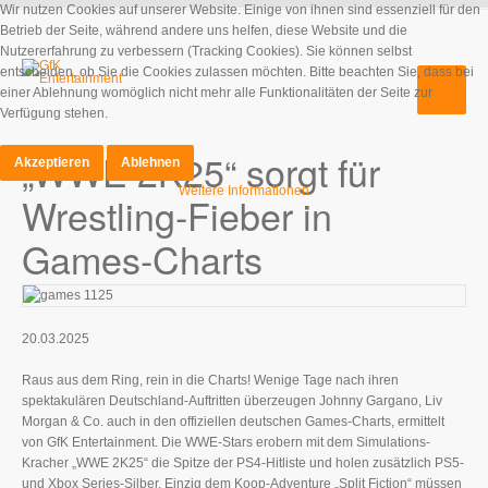
Wir nutzen Cookies auf unserer Website. Einige von ihnen sind essenziell für den
Betrieb der Seite, während andere uns helfen, diese Website und die
Nutzererfahrung zu verbessern (Tracking Cookies). Sie können selbst
entscheiden, ob Sie die Cookies zulassen möchten. Bitte beachten Sie, dass bei
einer Ablehnung womöglich nicht mehr alle Funktionalitäten der Seite zur
Verfügung stehen.
„WWE 2K25“ sorgt für
Akzeptieren
Ablehnen
Weitere Informationen
Wrestling-Fieber in
Games-Charts
20.03.2025
Raus aus dem Ring, rein in die Charts! Wenige Tage nach ihren
spektakulären Deutschland-Auftritten überzeugen Johnny Gargano, Liv
Morgan & Co. auch in den offiziellen deutschen Games-Charts, ermittelt
von GfK Entertainment. Die WWE-Stars erobern mit dem Simulations-
Kracher „WWE 2K25“ die Spitze der PS4-Hitliste und holen zusätzlich PS5-
und Xbox Series-Silber. Einzig dem Koop-Adventure „Split Fiction“ müssen