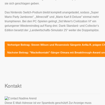
sie sich geschlagen geben.
Das Nintendo Switch-Podium bleibt komplett unangetastet, sodass „Super
Mario Party Jamboree“, „Minecraft” und „Mario Kart 8 Deluxe” einmal mehr
triumphieren. Bei den PC-Spielen gelingt „Sid Meier's Civilization VI“ ein
gelungener Wiedereinstieg auf Rang drei. Dank Standard- und Collector’s
Edition besetzt der „Landwirtschafts-Simulator 25“ weiter die Doppelspitze.
Vorheriger Beitrag: Steven Wilson und Rosenstolz-Sängerin AnNa R. prägen C
Nächster Beitrag: "Wackelkontakt"-Sänger Oimara mit Breakthrough-Award u
Kontakt
Nadine Arend
Diese E-Mail-Adresse ist vor Spambots geschützt! Zur Anzeige muss