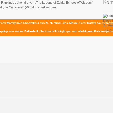
Kon
 Rankings daher, die von „The Legend of Zelda: Echoes of Wisdom“
d „Far Cry Primal“ (PC) dominiert werden.
Diese 
Peter Maffay baut Chartrekord aus
21. Nummer-eins-Album: Peter Maffay baut Chartr
Zur An
+49 72
eprägt von starker Belletristik, Sachbuch-Rückgängen und niedrigeren Preissteiger
Kontak