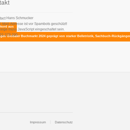
takt
Hans Schmucker
E-Mail-Adresse ist vor Spambots geschützt!
ekord aus
zeige muss JavaScript eingeschaltet sein.
21 279 200
ungen
Globaler Buchmarkt 2024 geprägt von starker Belletristik, Sachbuch-Rückgänge
tformular
Impressum
Datenschutz