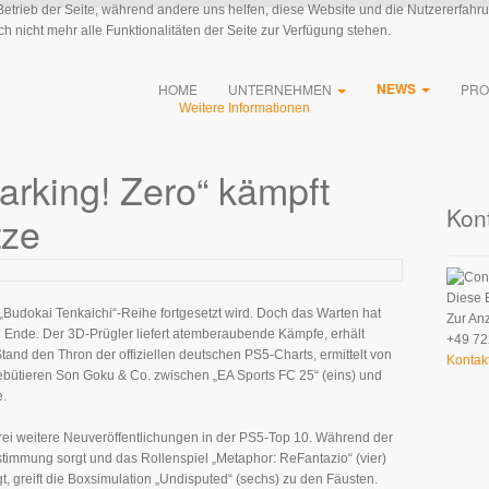
 Betrieb der Seite, während andere uns helfen, diese Website und die Nutzererfahr
 nicht mehr alle Funktionalitäten der Seite zur Verfügung stehen.
NEWS
HOME
UNTERNEHMEN
PRO
Weitere Informationen
arking! Zero“ kämpft
Kon
tze
Diese 
 „Budokai Tenkaichi“-Reihe fortgesetzt wird. Doch das Warten hat
Zur An
n Ende. Der 3D-Prügler liefert atemberaubende Kämpfe, erhält
+49 72
tand den Thron der offiziellen deutschen PS5-Charts, ermittelt von
Kontak
ebütieren Son Goku & Co. zwischen „EA Sports FC 25“ (eins) und
e.
drei weitere Neuveröffentlichungen in der PS5-Top 10. Während der
uselstimmung sorgt und das Rollenspiel „Metaphor: ReFantazio“ (vier)
t, greift die Boxsimulation „Undisputed“ (sechs) zu den Fäusten.