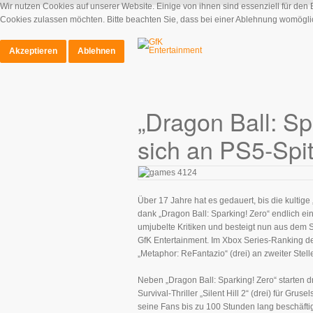
Wir nutzen Cookies auf unserer Website. Einige von ihnen sind essenziell für den
Cookies zulassen möchten. Bitte beachten Sie, dass bei einer Ablehnung womöglich
Akzeptieren
Ablehnen
„Dragon Ball: Sp
sich an PS5-Spi
Über 17 Jahre hat es gedauert, bis die kultige
dank „Dragon Ball: Sparking! Zero“ endlich ei
umjubelte Kritiken und besteigt nun aus dem S
GfK Entertainment. Im Xbox Series-Ranking d
„Metaphor: ReFantazio“ (drei) an zweiter Stell
Neben „Dragon Ball: Sparking! Zero“ starten 
Survival-Thriller „Silent Hill 2“ (drei) für Gr
seine Fans bis zu 100 Stunden lang beschäftig