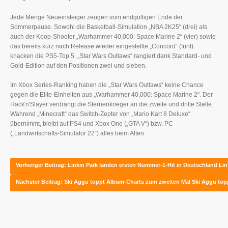
Jede Menge Neueinsteiger zeugen vom endgültigen Ende der
Sommerpause. Sowohl die Basketball-Simulation „NBA 2K25“ (drei) als
auch der Koop-Shooter „Warhammer 40,000: Space Marine 2“ (vier) sowie
das bereits kurz nach Release wieder eingestellte „Concord“ (fünf)
knacken die PS5-Top 5. „Star Wars Outlaws“ rangiert dank Standard- und
Gold-Edition auf den Positionen zwei und sieben.
Im Xbox Series-Ranking haben die „Star Wars Outlaws“ keine Chance
gegen die Elite-Einheiten aus „Warhammer 40,000: Space Marine 2“. Der
Hack'n'Slayer verdrängt die Sternenkrieger an die zweite und dritte Stelle.
Während „Minecraft“ das Switch-Zepter von „Mario Kart 8 Deluxe“
übernimmt, bleibt auf PS4 und Xbox One („GTA V“) bzw. PC
(„Landwirtschafts-Simulator 22“) alles beim Alten.
Vorheriger Beitrag: Linkin Park landen ersten Nummer-1-Hit in Deutschland
Lin
Nächster Beitrag: Ski Aggu toppt Album-Charts zum zweiten Mal
Ski Aggu top