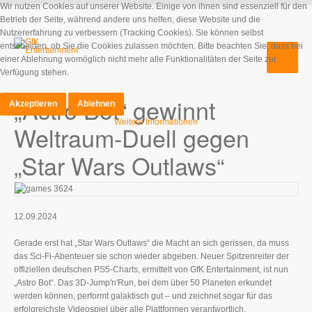
Wir nutzen Cookies auf unserer Website. Einige von ihnen sind essenziell für den
Betrieb der Seite, während andere uns helfen, diese Website und die
Nutzererfahrung zu verbessern (Tracking Cookies). Sie können selbst
entscheiden, ob Sie die Cookies zulassen möchten. Bitte beachten Sie, dass bei
einer Ablehnung womöglich nicht mehr alle Funktionalitäten der Seite zur
Verfügung stehen.
„Astro Bot“ gewinnt
Akzeptieren
Ablehnen
Weitere Informationen
Weltraum-Duell gegen
„Star Wars Outlaws“
12.09.2024
Gerade erst hat „Star Wars Outlaws“ die Macht an sich gerissen, da muss
das Sci-Fi-Abenteuer sie schon wieder abgeben. Neuer Spitzenreiter der
offiziellen deutschen PS5-Charts, ermittelt von GfK Entertainment, ist nun
„Astro Bot“. Das 3D-Jump'n'Run, bei dem über 50 Planeten erkundet
werden können, performt galaktisch gut – und zeichnet sogar für das
erfolgreichste Videospiel über alle Plattformen verantwortlich.