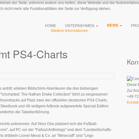
 Betrieb der Seite, während andere uns helfen, diese Website und die Nutzererfahr
 nicht mehr alle Funktionalitäten der Seite zur Verfügung stehen.
NEWS
HOME
UNTERNEHMEN
PRO
Weitere Informationen
rmt PS4-Charts
Kon
Diese 
ntritt, erleben Bildschirm-Abenteurer die drei bisherigen
Zur An
 "Uncharted: The Nathan Drake Collection" führt zu vergessenen
+49 72
nurstracks auf Platz zwei der offiziellen deutschen PS4-Charts,
Kontak
m Steelbook und 48-seitigem Artbook aufgewertete Special Edition
 weiterhin die Tabellenführung.
nichts anbrennen. Auf Xbox One platziert sich die Fußball-
ns", auf PC vor der "Fallout Anthology" und dem "Landwirtschafts-
s dribbeln Lionel Messi & Co. an "Minecraft" und "Lego