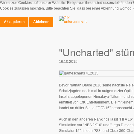
Wir nutzen Cookies auf unserer Website. Einige von ihnen sind essenziell für den
Cookies zulassen möchten. Bitte beachten Sie, dass bei einer Ablehnung womöglich
Akzeptieren
Ablehnen
"Uncharted" stü
16.10.2015
Bevor Nathan Drake 2016 seine nächste Reise a
Schatzjagden noch mal in aufgemotzter Optik.
Inseln, abgelegenen Himalaya-Tälern - und sch
ermittelt von GfK Entertainment. Die mit eine
landet an dritter Stelle. "FIFA 16" beansprucht
Auch in den anderen Rankings lässt "FIFA 16" 
Simulation vor "NBA 2K16" und "Lego Dimensio
Simulator 15". In den PS3- und Xbox 360-Chart