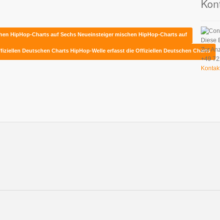
Kon
schen HipHop-Charts auf
Sechs Neueinsteiger mischen HipHop-Charts auf
Diese 
Zur An
ffiziellen Deutschen Charts
HipHop-Welle erfasst die Offiziellen Deutschen Charts
+49 72
Kontak