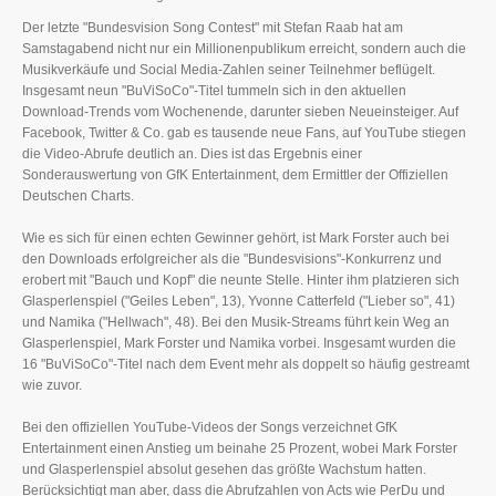
Der letzte "Bundesvision Song Contest" mit Stefan Raab hat am
Samstagabend nicht nur ein Millionenpublikum erreicht, sondern auch die
Musikverkäufe und Social Media-Zahlen seiner Teilnehmer beflügelt.
Insgesamt neun "BuViSoCo"-Titel tummeln sich in den aktuellen
Download-Trends vom Wochenende, darunter sieben Neueinsteiger. Auf
Facebook, Twitter & Co. gab es tausende neue Fans, auf YouTube stiegen
die Video-Abrufe deutlich an. Dies ist das Ergebnis einer
Sonderauswertung von GfK Entertainment, dem Ermittler der Offiziellen
Deutschen Charts.
Wie es sich für einen echten Gewinner gehört, ist Mark Forster auch bei
den Downloads erfolgreicher als die "Bundesvisions"-Konkurrenz und
erobert mit "Bauch und Kopf" die neunte Stelle. Hinter ihm platzieren sich
Glasperlenspiel ("Geiles Leben", 13), Yvonne Catterfeld ("Lieber so", 41)
und Namika ("Hellwach", 48). Bei den Musik-Streams führt kein Weg an
Glasperlenspiel, Mark Forster und Namika vorbei. Insgesamt wurden die
16 "BuViSoCo"-Titel nach dem Event mehr als doppelt so häufig gestreamt
wie zuvor.
Bei den offiziellen YouTube-Videos der Songs verzeichnet GfK
Entertainment einen Anstieg um beinahe 25 Prozent, wobei Mark Forster
und Glasperlenspiel absolut gesehen das größte Wachstum hatten.
Berücksichtigt man aber, dass die Abrufzahlen von Acts wie PerDu und