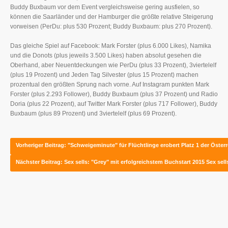
Buddy Buxbaum vor dem Event vergleichsweise gering ausfielen, so
können die Saarländer und der Hamburger die größte relative Steigerung
vorweisen (PerDu: plus 530 Prozent; Buddy Buxbaum: plus 270 Prozent).
Das gleiche Spiel auf Facebook: Mark Forster (plus 6.000 Likes), Namika
und die Donots (plus jeweils 3.500 Likes) haben absolut gesehen die
Oberhand, aber Neuentdeckungen wie PerDu (plus 33 Prozent), 3viertelelf
(plus 19 Prozent) und Jeden Tag Silvester (plus 15 Prozent) machen
prozentual den größten Sprung nach vorne. Auf Instagram punkten Mark
Forster (plus 2.293 Follower), Buddy Buxbaum (plus 37 Prozent) und Radio
Doria (plus 22 Prozent), auf Twitter Mark Forster (plus 717 Follower), Buddy
Buxbaum (plus 89 Prozent) und 3viertelelf (plus 69 Prozent).
Vorheriger Beitrag: "Schweigeminute" für Flüchtlinge erobert Platz 1 der Öste
Nächster Beitrag: Sex sells: "Grey" mit erfolgreichstem Buchstart 2015
Sex sell