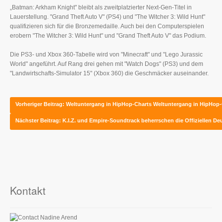
„Batman: Arkham Knight" bleibt als zweitplatzierter Next-Gen-Titel in
Lauerstellung. "Grand Theft Auto V" (PS4) und "The Witcher 3: Wild Hunt"
qualifizieren sich für die Bronzemedaille. Auch bei den Computerspielen
erobern "The Witcher 3: Wild Hunt" und "Grand Theft Auto V" das Podium.
Die PS3- und Xbox 360-Tabelle wird von "Minecraft" und "Lego Jurassic
World" angeführt. Auf Rang drei gehen mit "Watch Dogs" (PS3) und dem
"Landwirtschafts-Simulator 15" (Xbox 360) die Geschmäcker auseinander.
Vorheriger Beitrag: Weltuntergang in HipHop-Charts
Weltuntergang in HipHop-
Nächster Beitrag: K.I.Z. und Empire-Soundtrack beherrschen die Offiziellen D
Kontakt
Nadine Arend