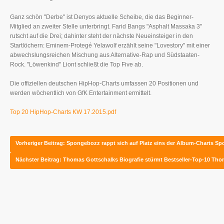
Ganz schön "Derbe" ist Denyos aktuelle Scheibe, die das Beginner-
Mitglied an zweiter Stelle unterbringt. Farid Bangs "Asphalt Massaka 3"
rutscht auf die Drei; dahinter steht der nächste Neueinsteiger in den
Startlöchern: Eminem-Protegé Yelawolf erzählt seine "Lovestory" mit einer
abwechslungsreichen Mischung aus Alternative-Rap und Südstaaten-
Rock. "Löwenkind" Liont schließt die Top Five ab.
Die offiziellen deutschen HipHop-Charts umfassen 20 Positionen und
werden wöchentlich von GfK Entertainment ermittelt.
Top 20 HipHop-Charts KW 17.2015.pdf
Vorheriger Beitrag: Spongebozz rappt sich auf Platz eins der Album-Charts
Spo
Nächster Beitrag: Thomas Gottschalks Biografie stürmt Bestseller-Top-10
Thom