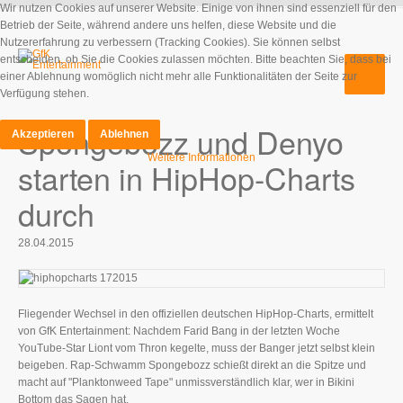
Wir nutzen Cookies auf unserer Website. Einige von ihnen sind essenziell für den
Betrieb der Seite, während andere uns helfen, diese Website und die
Nutzererfahrung zu verbessern (Tracking Cookies). Sie können selbst
entscheiden, ob Sie die Cookies zulassen möchten. Bitte beachten Sie, dass bei
einer Ablehnung womöglich nicht mehr alle Funktionalitäten der Seite zur
Verfügung stehen.
Spongebozz und Denyo
Akzeptieren
Ablehnen
Weitere Informationen
starten in HipHop-Charts
durch
28.04.2015
Fliegender Wechsel in den offiziellen deutschen HipHop-Charts, ermittelt
von GfK Entertainment: Nachdem Farid Bang in der letzten Woche
YouTube-Star Liont vom Thron kegelte, muss der Banger jetzt selbst klein
beigeben. Rap-Schwamm Spongebozz schießt direkt an die Spitze und
macht auf "Planktonweed Tape" unmissverständlich klar, wer in Bikini
Bottom das Sagen hat.