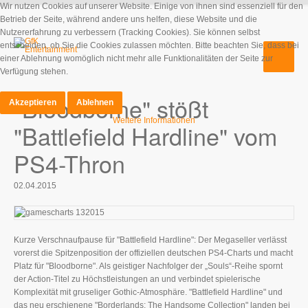
Wir nutzen Cookies auf unserer Website. Einige von ihnen sind essenziell für den
Betrieb der Seite, während andere uns helfen, diese Website und die
Nutzererfahrung zu verbessern (Tracking Cookies). Sie können selbst
entscheiden, ob Sie die Cookies zulassen möchten. Bitte beachten Sie, dass bei
einer Ablehnung womöglich nicht mehr alle Funktionalitäten der Seite zur
Verfügung stehen.
"Bloodborne" stößt
Akzeptieren
Ablehnen
Weitere Informationen
"Battlefield Hardline" vom
PS4-Thron
02.04.2015
Kurze Verschnaufpause für "Battlefield Hardline": Der Megaseller verlässt
vorerst die Spitzenposition der offiziellen deutschen PS4-Charts und macht
Platz für "Bloodborne". Als geistiger Nachfolger der „Souls“-Reihe spornt
der Action-Titel zu Höchstleistungen an und verbindet spielerische
Komplexität mit gruseliger Gothic-Atmosphäre. "Battlefield Hardline" und
das neu erschienene "Borderlands: The Handsome Collection" landen bei