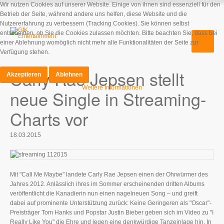
Wir nutzen Cookies auf unserer Website. Einige von ihnen sind essenziell für den
Betrieb der Seite, während andere uns helfen, diese Website und die
Nutzererfahrung zu verbessern (Tracking Cookies). Sie können selbst
entscheiden, ob Sie die Cookies zulassen möchten. Bitte beachten Sie, dass bei
einer Ablehnung womöglich nicht mehr alle Funktionalitäten der Seite zur
Verfügung stehen.
Carly Rae Jepsen stellt
Akzeptieren
Ablehnen
Weitere Informationen
neue Single in Streaming-
Charts vor
18.03.2015
Mit "Call Me Maybe" landete Carly Rae Jepsen einen der Ohrwürmer des
Jahres 2012. Anlässlich ihres im Sommer erscheinenden dritten Albums
veröffentlicht die Kanadierin nun einen nagelneuen Song – und greift
dabei auf prominente Unterstützung zurück: Keine Geringeren als "Oscar"-
Preisträger Tom Hanks und Popstar Justin Bieber geben sich im Video zu "I
Really Like You" die Ehre und legen eine denkwürdige Tanzeinlage hin. In