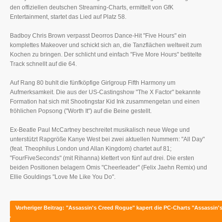
den offiziellen deutschen Streaming-Charts, ermittelt von GfK
Entertainment, startet das Lied auf Platz 58.
Badboy Chris Brown verpasst Deorros Dance-Hit "Five Hours" ein
komplettes Makeover und schickt sich an, die Tanzflächen weltweit zum
Kochen zu bringen. Der schlicht und einfach "Five More Hours" betitelte
Track schnellt auf die 64.
Auf Rang 80 buhlt die fünfköpfige Girlgroup Fifth Harmony um
Aufmerksamkeit. Die aus der US-Castingshow "The X Factor" bekannte
Formation hat sich mit Shootingstar Kid Ink zusammengetan und einen
fröhlichen Popsong ("Worth It") auf die Beine gestellt.
Ex-Beatle Paul McCartney beschreitet musikalisch neue Wege und
unterstützt Rapgröße Kanye West bei zwei aktuellen Nummern: "All Day"
(feat. Theophilus London und Allan Kingdom) chartet auf 81;
"FourFiveSeconds" (mit Rihanna) klettert von fünf auf drei. Die ersten
beiden Positionen belagern Omis "Cheerleader" (Felix Jaehn Remix) und
Ellie Gouldings "Love Me Like You Do".
Vorheriger Beitrag: "Assassin's Creed Rogue" kapert die PC-Charts
"Assassin'