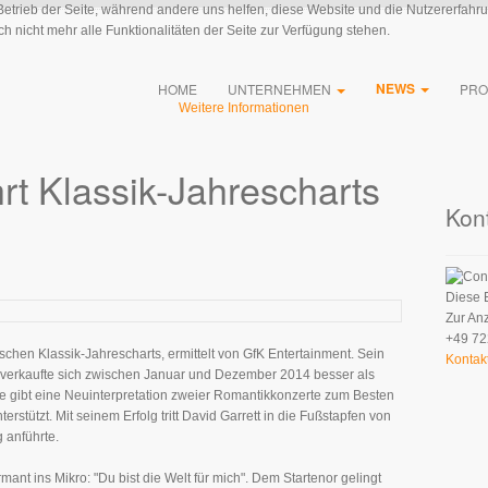
 Betrieb der Seite, während andere uns helfen, diese Website und die Nutzererfahr
 nicht mehr alle Funktionalitäten der Seite zur Verfügung stehen.
NEWS
HOME
UNTERNEHMEN
PRO
Weitere Informationen
hrt Klassik-Jahrescharts
Kon
Diese 
Zur An
+49 72
utschen Klassik-Jahrescharts, ermittelt von GfK Entertainment. Sein
Kontak
" verkaufte sich zwischen Januar und Dezember 2014 besser als
se gibt eine Neuinterpretation zweier Romantikkonzerte zum Besten
rstützt. Mit seinem Erfolg tritt David Garrett in die Fußstapfen von
 anführte.
ant ins Mikro: "Du bist die Welt für mich". Dem Startenor gelingt