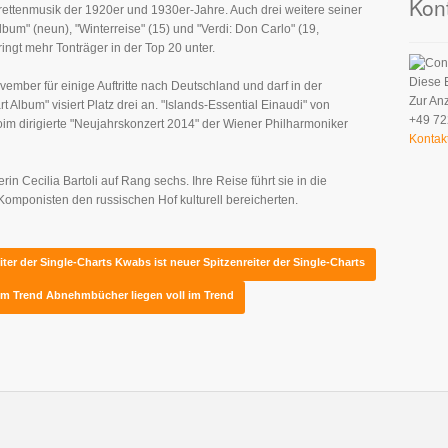
Kon
ettenmusik der 1920er und 1930er-Jahre. Auch drei weitere seiner
lbum" (neun), "Winterreise" (15) und "Verdi: Don Carlo" (19,
ingt mehr Tonträger in der Top 20 unter.
Diese 
mber für einige Auftritte nach Deutschland und darf in der
Zur An
Album" visiert Platz drei an. "Islands-Essential Einaudi" von
+49 72
im dirigierte "Neujahrskonzert 2014" der Wiener Philharmoniker
Kontak
rin Cecilia Bartoli auf Rang sechs. Ihre Reise führt sie in die
e Komponisten den russischen Hof kulturell bereicherten.
iter der Single-Charts
Kwabs ist neuer Spitzenreiter der Single-Charts
 im Trend
Abnehmbücher liegen voll im Trend