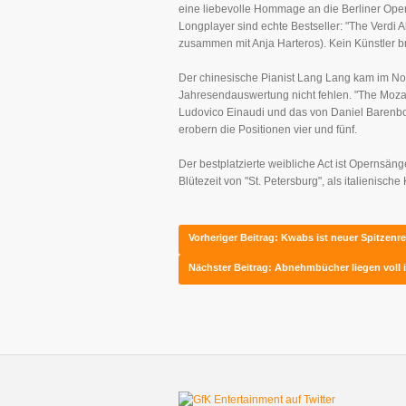
eine liebevolle Hommage an die Berliner Oper
Longplayer sind echte Bestseller: "The Verdi A
zusammen mit Anja Harteros). Kein Künstler br
Der chinesische Pianist Lang Lang kam im Nove
Jahresendauswertung nicht fehlen. "The Mozart 
Ludovico Einaudi und das von Daniel Barenbo
erobern die Positionen vier und fünf.
Der bestplatzierte weibliche Act ist Opernsänge
Blütezeit von "St. Petersburg", als italienisch
Vorheriger Beitrag: Kwabs ist neuer Spitzenre
Nächster Beitrag: Abnehmbücher liegen voll