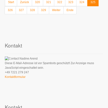
Start
Zurück
320
321
322
323
324
325
326
327
328
329
Weiter
Ende
Kontakt
Nadine Arend
Diese E-Mail-Adresse ist vor Spambots geschützt! Zur Anzeige muss
JavaScript eingeschaltet sein.
+49 7221 279 247
Kontaktformular
Kontakt