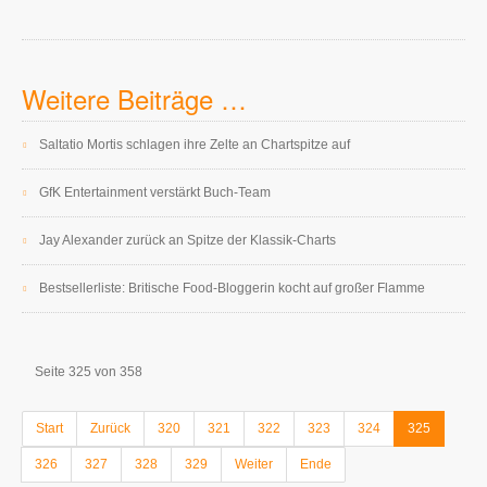
Weitere Beiträge …
Saltatio Mortis schlagen ihre Zelte an Chartspitze auf
GfK Entertainment verstärkt Buch-Team
Jay Alexander zurück an Spitze der Klassik-Charts
Bestsellerliste: Britische Food-Bloggerin kocht auf großer Flamme
Seite 325 von 358
Start
Zurück
320
321
322
323
324
325
326
327
328
329
Weiter
Ende