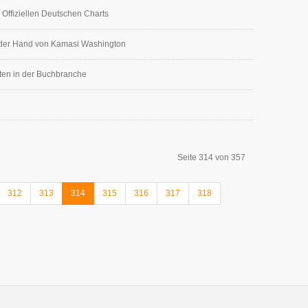
 Offiziellen Deutschen Charts
in der Hand von Kamasi Washington
täten in der Buchbranche
Seite 314 von 357
312
313
314
315
316
317
318